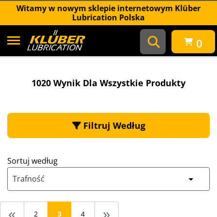
Witamy w nowym sklepie internetowym Klüber
Lubrication Polska
0
1020 wynik dla Wszystkie produkty
1020 Wynik Dla Wszystkie Produkty
Filtruj Według
Sortuj według
Trafność
«
»
2
3
4