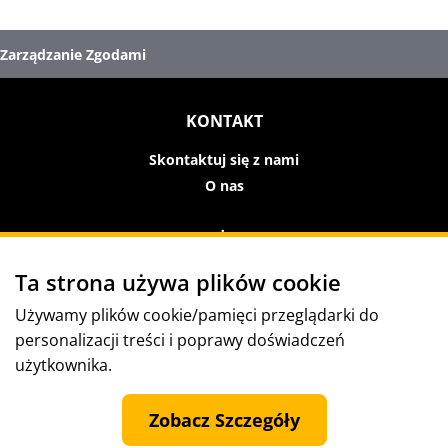
Zarządzanie Zgodami
KONTAKT
Skontaktuj się z nami
O nas
WARUNKI UŻYTKOWANIA
Ta strona używa plików cookie
Warunki i zasady
Polityka prywatności
Używamy plików cookie/pamięci przeglądarki do
Nota prawna
personalizacji treści i poprawy doświadczeń
Przestrzeganie norm/sygnalizowanie naruszeń
użytkownika.
Warunki użytkowania
Zobacz Szczegóły
ŚLEDŹ NAS