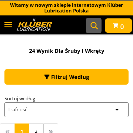
Witamy w nowym sklepie internetowym Klüber
Lubrication Polska
0
24 wynik dla Śruby i wkręty
24 Wynik Dla Śruby I Wkręty
Filtruj Według
Sortuj według
Trafność
«
»
1
2