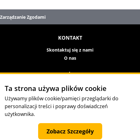
Zarządzanie Zgodami
KONTAKT
Skontaktuj się z nami
O nas
WARUNKI UŻYTKOWANIA
Ta strona używa plików cookie
Warunki i zasady
Polityka prywatności
Używamy plików cookie/pamięci przeglądarki do
Nota prawna
personalizacji treści i poprawy doświadczeń
Przestrzeganie norm/sygnalizowanie naruszeń
użytkownika.
Warunki użytkowania
Zobacz Szczegóły
ŚLEDŹ NAS